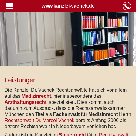
www.kanzlei-vachek.de
Leistungen
Die Kanzlei Dr. Vachek Rechtsanwälte hat sich vor allem
auf das
Medizinrecht
, hier insbesondere das
Arzthaftungsrecht
, spezialisiert. Dies kommt auch
dadurch zum Ausdruck, dass die Rechtsanwaltskammer
München den Titel als
Fachanwalt für Medizinrecht
Herrn
Rechtsanwalt Dr. Marcel Vachek
bereits Anfang 2006 als
erstem Rechtsanwalt in Niederbayern verliehen hat.
Zudem ist die Kanzlei im
Steuerrecht
tätig.
Rechtsanwalt