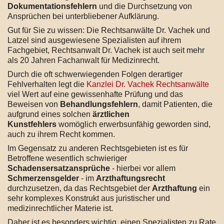
Dokumentationsfehlern
und die Durchsetzung von
Ansprüchen bei unterbliebener Aufklärung.
Gut für Sie zu wissen: Die Rechtsanwälte Dr. Vachek und
Latzel sind ausgewiesene Spezialisten auf ihrem
Fachgebiet, Rechtsanwalt Dr. Vachek ist auch seit mehr
als 20 Jahren Fachanwalt für Medizinrecht.
Durch die oft schwerwiegenden Folgen derartiger
Fehlverhalten legt die
Kanzlei Dr. Vachek Rechtsanwälte
viel Wert auf eine gewissenhafte Prüfung und das
Beweisen von
Behandlungsfehlern
, damit Patienten, die
aufgrund eines solchen
ärztlichen
Kunstfehlers
womöglich erwerbsunfähig geworden sind,
auch zu ihrem Recht kommen.
Im Gegensatz zu anderen Rechtsgebieten ist es für
Betroffene wesentlich schwieriger
Schadensersatzansprüche
- hierbei vor allem
Schmerzensgelder
- im
Arzthaftungsrecht
durchzusetzen, da das Rechtsgebiet der
Arzthaftung
ein
sehr komplexes Konstrukt aus juristischer und
medizinrechtlicher Materie ist.
Daher ist es besonders wichtig, einen Spezialisten zu Rate