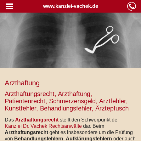
www.kanzlei-vachek.de
Arzthaftung
Arzthaftungsrecht, Arzthaftung,
Patientenrecht, Schmerzensgeld, Arztfehler,
Kunstfehler, Behandlungsfehler, Ärztepfusch
Das
Arzthaftungsrecht
stellt den Schwerpunkt der
Kanzlei Dr. Vachek Rechtsanwälte
dar. Beim
Arzthaftungsrecht
geht es insbesondere um die Prüfung
von
Behandlungsfehlern
,
Aufklärungsfehlern
oder auch